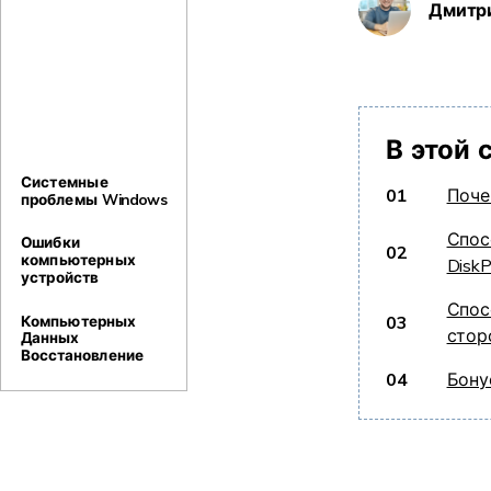
Дмитр
В этой 
Системные
01
Поче
проблемы Windows
Спос
Ошибки
02
компьютерных
Disk
устройств
Спос
03
Компьютерных
стор
Данных
Восстановление
04
Бону