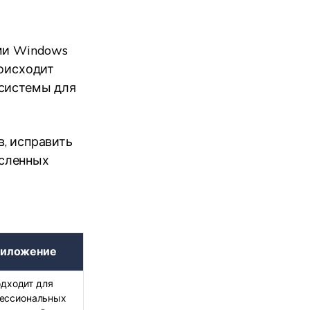
ами Windows
роисходит
 системы для
, исправить
исленных
иложение
дходит для
ессиональных