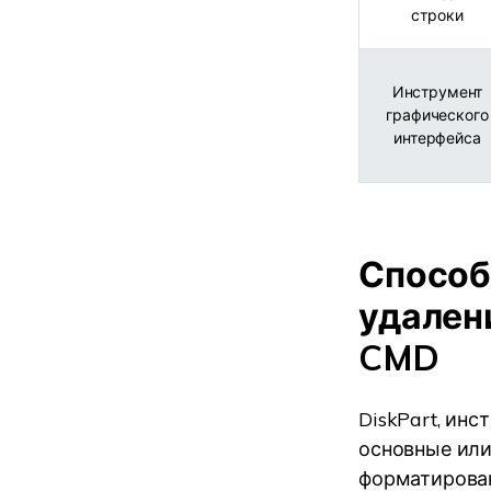
строки
Инструмент
графического
интерфейса
Способ
удален
CMD
DiskPart, ин
основные или
форматирован