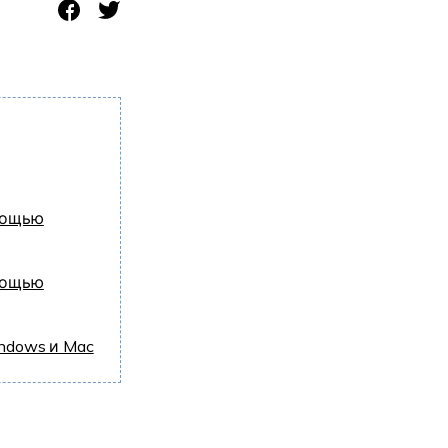
омощью
омощью
ndows и Mac