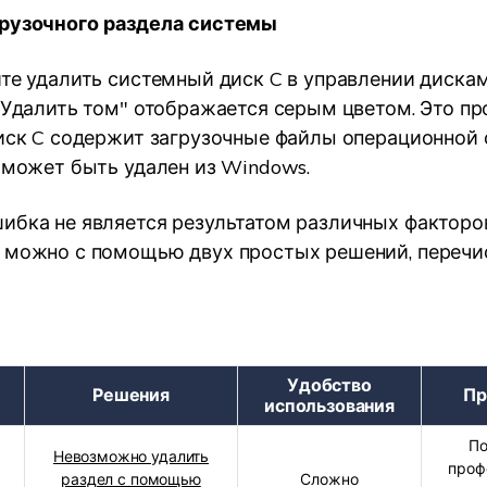
грузочного раздела системы
ите удалить системный диск C в управлении диск
 "Удалить том" отображается серым цветом. Это п
диск C содержит загрузочные файлы операционной
е может быть удален из Windows.
ибка не является результатом различных факторов
 можно с помощью двух простых решений, переч
Удобство
Решения
Пр
использования
По
Невозможно удалить
проф
раздел с помощью
Сложно