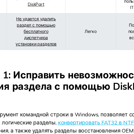
поль
DiskPart
I
Не удается удалить
раздел с помощью
По
бесплатного
Легко
по
диспетчера
вс
установки разделов
 1: Исправить невозможно
ия раздела с помощью Disk
струмент командной строки в Windows, позволяет с
 логические разделы,
конвертировать FAT32 в NT
ия, а также удалять разделы восстановления OEM.