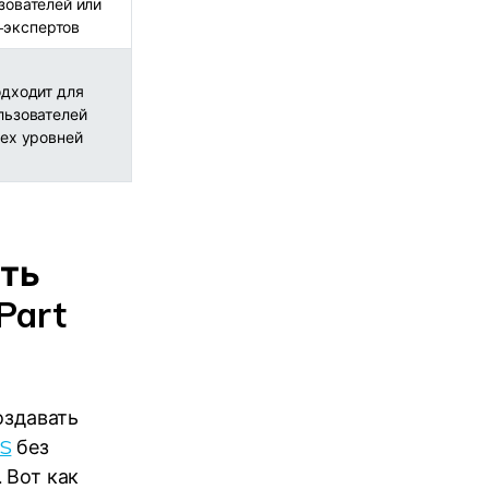
зователей или
T-экспертов
дходит для
льзователей
ех уровней
сть
Part
оздавать
FS
без
 Вот как