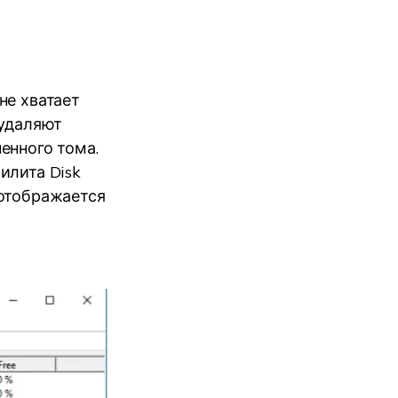
не хватает
 удаляют
енного тома.
илита Disk
 отображается