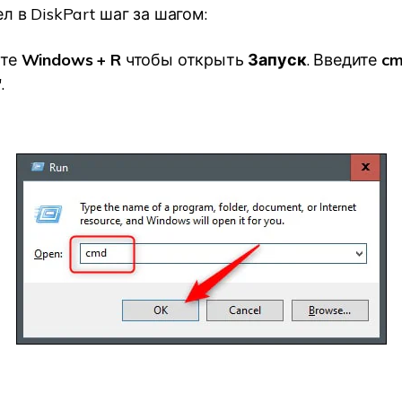
л в DiskPart шаг за шагом:
те
Windows + R
чтобы открыть
Запуск
. Введите
c
"
.