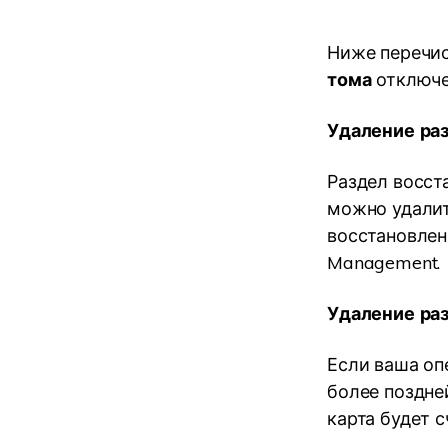
Ниже перечис
тома
отключе
Удаление ра
Раздел восст
можно удалит
восстановлен
Management.
Удаление ра
Если ваша оп
более поздне
карта будет 