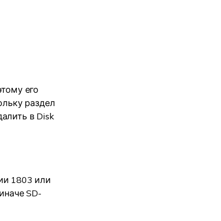
этому его
ольку раздел
алить в Disk
ии 1803 или
 иначе SD-