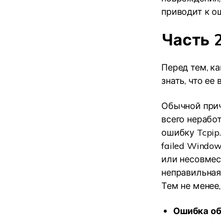
приводит к ош
Часть 2
Перед тем, к
знать, что ее
Обычной прич
всего нераб
ошибку Tcpip.
failed Windo
или несовмес
неправильная
Тем не менее
Ошибка об