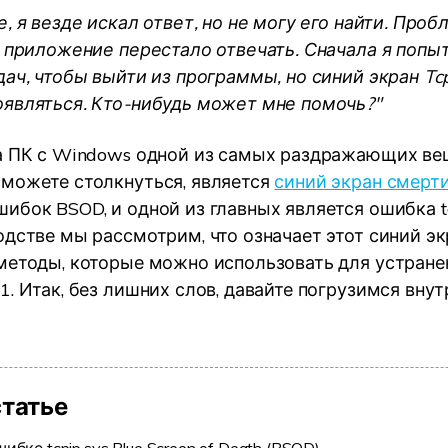
, я везде искал ответ, но не могу его найти. Про
УЗНАЙТЕ ОБО ВСЕХ ФУНКЦИЯХ
а приложение перестало отвечать. Сначала я попы
ач, чтобы выйти из программы, но синий экран Tcp
являться. Кто-нибудь может мне помочь?"
а ПК с Windows одной из самых раздражающих вещ
можете столкнуться, является
синий экран смерт
ибок BSOD, и одной из главных является ошибка tc
дстве мы рассмотрим, что означает этот синий экр
методы, которые можно использовать для устране
. Итак, без лишних слов, давайте погрузимся внут
статье