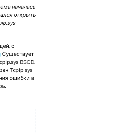
блема началась
тался открыть
ip.sys
ей, с
и
Существует
pip.sys BSOD.
ан Tcpip sys
ния ошибки в
рь.