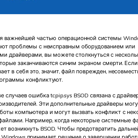
ся важнейшей частью операционной системы Windo
ают проблемы с неисправным оборудованием или
и драйверами, вы можете столкнуться с нескол
торые заканчиваются синим экраном смерти. Если
ает в себя это, значит, файл поврежден, несовмес
рограммы конфликтуют.
е случаев ошибка tcpip.sys BSOD связана с драйв
оизводителей. Эти дополнительные драйверы могу
боты компьютера и могут вызвать конфликт с не
айлами. Например, когда некоторые системные ф
жет возникнуть BSOD. Чтобы предотвратить дальн
 Windows принимает решение о завершении работы