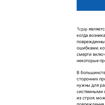
Tcpip являет
когда возник
поврежденным
ошибками, ко
смерти включ
некоторые п
В большинств
сторонних пр
нужны для ра
системными ф
из строя, мо
повреждения,