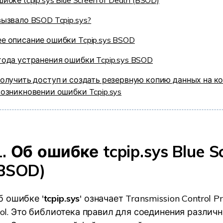
ибке tcpip.sys Blue Screen of Death (BSOD)
вызвало BSOD Tcpip.sys?
е описание ошибки Tcpip.sys BSOD
тода устранения ошибки Tcpip.sys BSOD
получить доступ и создать резервную копию данных на 
возникновении ошибки Tcpip.sys
. Об ошибке tcpip.sys Blue S
(BSOD)
 ошибке '
tcpip.sys
' означает Transmission Control Pr
ocol. Это библиотека правил для соединения различ