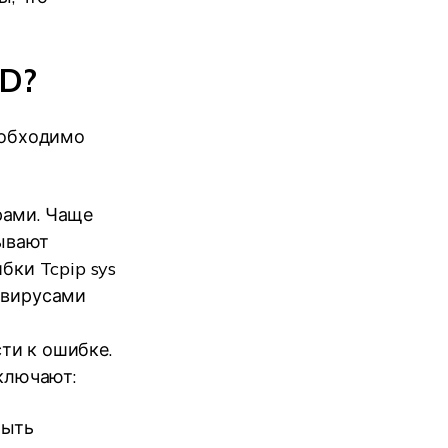
OD?
еобходимо
рами. Чаще
ывают
бки Tcpip sys
 вирусами
ти к ошибке.
включают:
быть