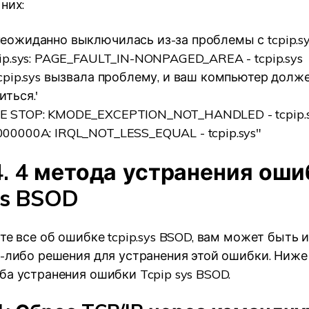
них:
еожиданно выключилась из-за проблемы с tcpip.sys
pip.sys: PAGE_FAULT_IN-NONPAGED_AREA - tcpip.sys
tcpip.sys вызвала проблему, и ваш компьютер долж
иться.'
E STOP: KMODE_EXCEPTION_NOT_HANDLED - tcpip.
00000A: IRQL_NOT_LESS_EQUAL - tcpip.sys"
4. 4 метода устранения оши
ys BSOD
те все об ошибке tcpip.sys BSOD, вам может быть и
е-либо решения для устранения этой ошибки. Ниж
ба устранения ошибки Tcpip sys BSOD.