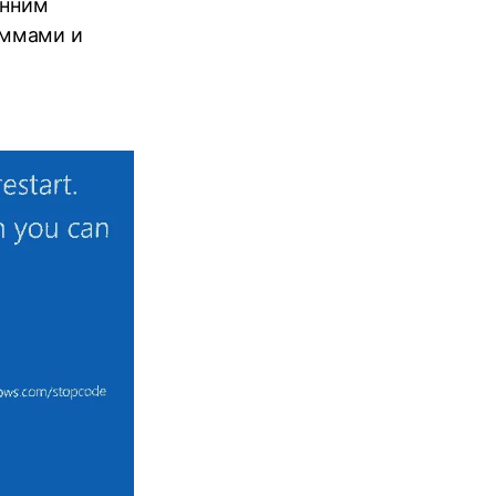
енним
аммами и