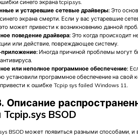
шибки синего экрана tcpip.sys.
ные и устаревшие сетевые драйверы:
Это осно
синего экрана смерти. Если у вас устаревшие сет
 это может привести к возникновению данной про
ное поведение драйвера:
Это когда происходит н
кции или действие, повреждающее систему.
-приложение:
Иногда причиной проблемы могут 
антивируса.
ное или неполное программное обеспечение:
Ес
но установили программное обеспечение на свой 
привести к ошибке Tcpip sys failed Windows 11.
3. Описание распространен
 Tcpip.sys BSOD
.sys BSOD может появиться разными способами, и 