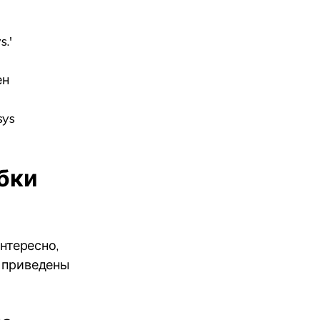
.'
ен
sys
бки
нтересно,
е приведены