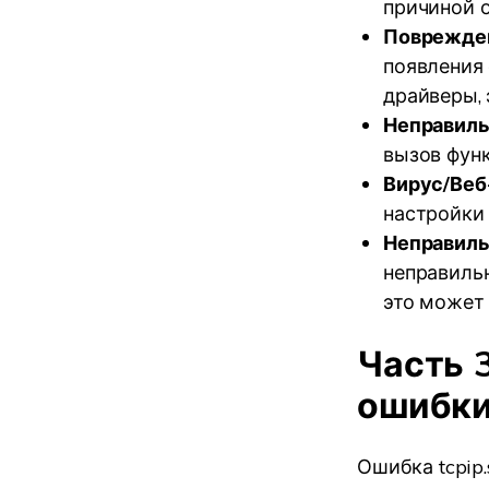
причиной о
Поврежден
появления 
драйверы,
Неправиль
вызов фун
Вирус/Веб
настройки 
Неправиль
неправиль
это может 
Часть 
ошибки
Ошибка tcpip