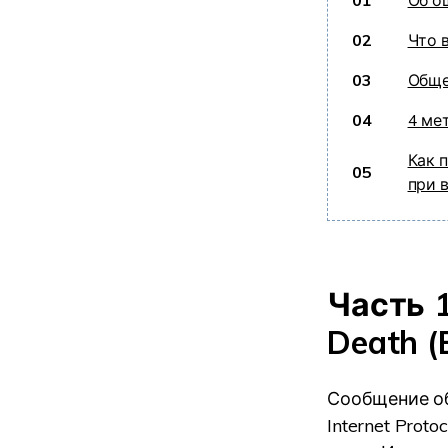
01
Об ош
02
Что 
03
Обще
04
4 ме
Как 
05
при 
Часть 1
Death 
Сообщение об
Internet Prot