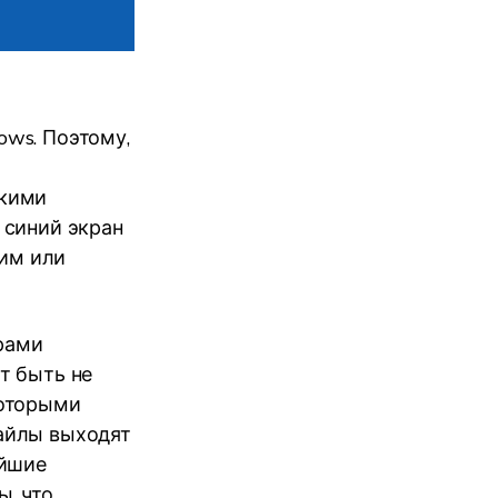
ws. Поэтому,
ькими
 синий экран
тим или
ерами
т быть не
которыми
айлы выходят
ейшие
, что