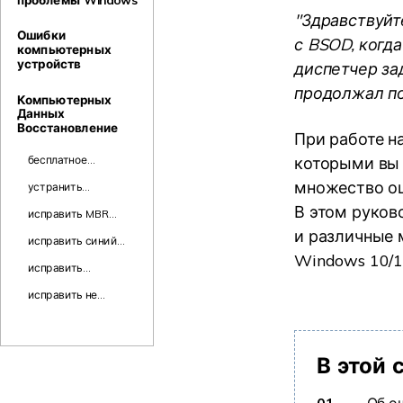
"Здравствуйте
Ошибки
с BSOD, когд
компьютерных
устройств
диспетчер зад
продолжал по
Компьютерных
Данных
Восстановление
При работе н
бесплатное
которыми вы 
программное
множество ош
устранить
обеспечение для
перегрев
восстановления
В этом руково
исправить MBR
компьютера в
разделов
Error 1, MBR Error 2,
и различные 
Windows 10
исправить синий
MBR Error 3
экран смерти
Windows 10/11
исправить
компьютер не
исправить не
выключается в
монтируемый
Windows 10
загрузочный том
В этой 