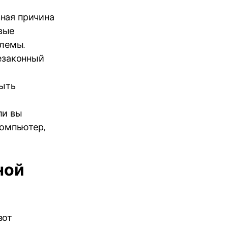
вная причина
евые
блемы.
езаконный
быть
ли вы
компьютер,
ной
вот