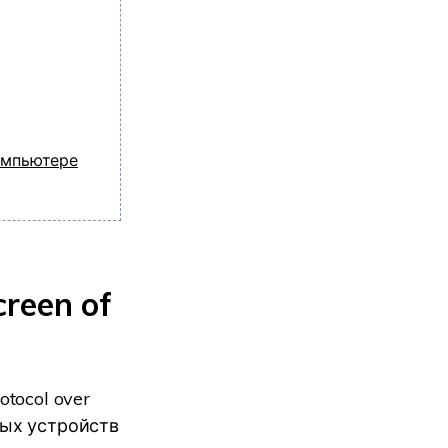
компьютере
creen of
otocol over
ных устройств