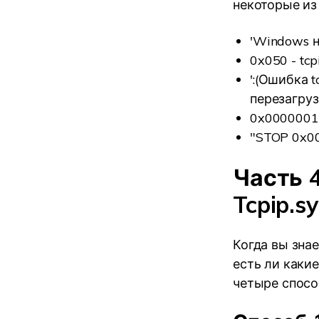
некоторые из 
'Windows н
0x050 - tc
':(Ошибка 
перезагруз
0x0000001
"STOP 0x00
Часть 
Tcpip.s
Когда вы знае
есть ли каки
четыре спосо