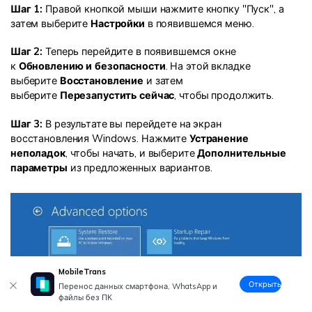
Шаг 1:
Правой кнопкой мыши нажмите кнопку "Пуск", а
затем выберите
Настройки
в появившемся меню.
Шаг 2:
Теперь перейдите в появившемся окне
к
Обновлению и безопасности
. На этой вкладке
выберите
Восстановление
и затем
выберите
Перезапустить сейчас
, чтобы продолжить.
Шаг 3:
В результате вы перейдете на экран
восстановления Windows. Нажмите
Устранение
неполадок
, чтобы начать, и выберите
Дополнительные
параметры
из предложенных вариантов.
MobileTrans
Открыть
Перенос данных смартфона, WhatsApp и
файлы без ПК