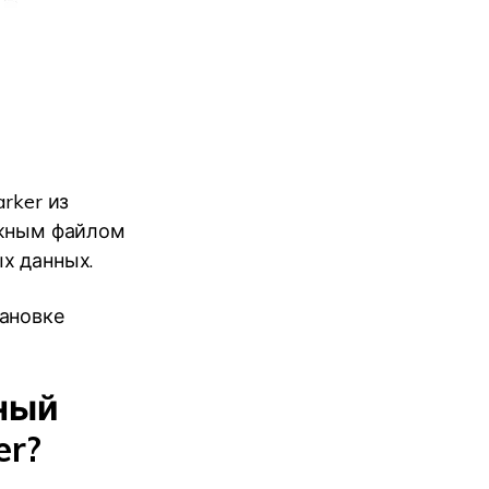
rker из
ажным файлом
х данных.
тановке
нный
er?