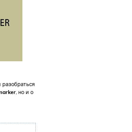
м разобраться
marker
, но и о