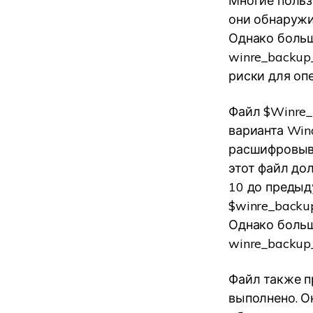
Многие польз
они обнаружив
Однако больш
winre_backup_
риски для оп
Файл $Winre_
варианта Win
расшифровыва
этот файл до
10 до предыд
$winre_backu
Однако больш
winre_backup_
Файл также п
выполнено. О