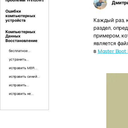
Дмитр
Ошибки
компьютерных
Каждый раз, 
устройств
раздел, опре
Компьютерных
примером, ко
Данных
Восстановление
является фай
в
Master Boot
бесплатное
программное
устранить
обеспечение для
перегрев
восстановления
исправить MBR
компьютера в
разделов
Error 1, MBR Error 2,
Windows 10
исправить синий
MBR Error 3
экран смерти
исправить
компьютер не
исправить не
выключается в
монтируемый
Windows 10
загрузочный том