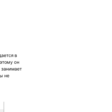
дается в
этому он
л занимает
ы не