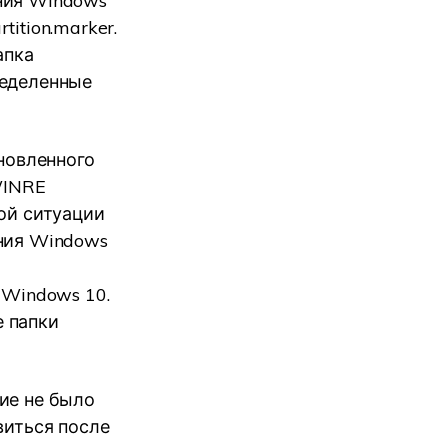
ния Windows
ition.marker.
апка
пределенные
бновленного
WINRE
ной ситуации
ения Windows
 Windows 10.
 папки
ие не было
виться после