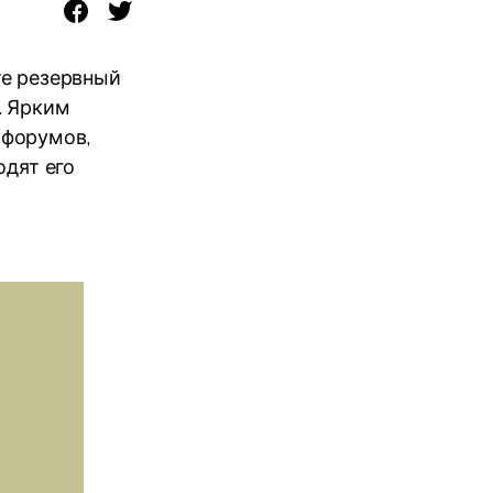
те резервный
. Ярким
-форумов,
одят его