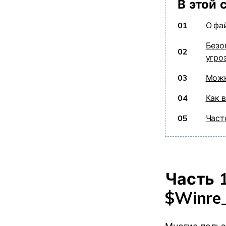
В этой 
01
О фай
Безо
02
угро
03
Можн
04
Как 
05
Част
Часть 
$Winre_