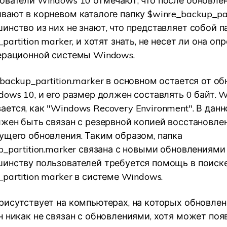
ователи Windows 10 отмечают, что после обновле
ают в корневом каталоге папку $winre_backup_part
инство из них не знают, что представляет собой п
partition marker, и хотят знать, не несет ли она о
ерационной системы Windows.
backup_partition.marker в основном остается от о
dows 10, и его размер должен составлять 0 байт. 
ется, как "Windows Recovery Environment". В дан
лжен быть связан с резервной копией восстановл
ущего обновления. Таким образом, папка
p_partition.marker связана с новыми обновлениями
инству пользователей требуется помощь в поиске
partition marker в системе Windows.
рисутствует на компьютерах, на которых обновлен
н никак не связан с обновлениями, хотя может поя