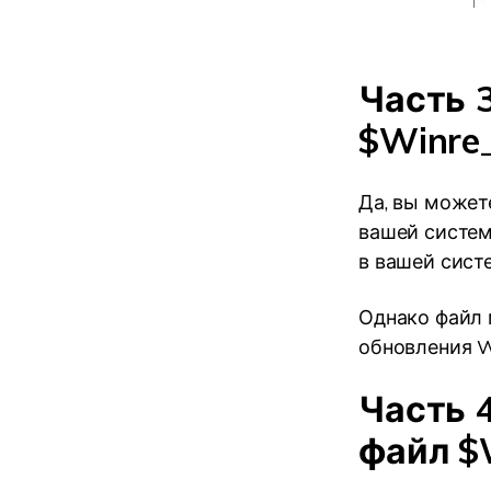
Часть 
$Winre_
Да, вы может
вашей систем
в вашей сист
Однако файл 
обновления W
Часть 
файл $W