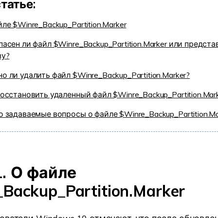
статье:
ле $Winre_Backup_Partition.Marker
пасен ли файл $Winre_Backup_Partition.Marker или предста
зу?
о ли удалить файл $Winre_Backup_Partition.Marker?
восстановить удаленный файл $Winre_Backup_Partition.Mar
о задаваемые вопросы о файле $Winre_Backup_Partition.Ma
1. О файле
Backup_Partition.Marker