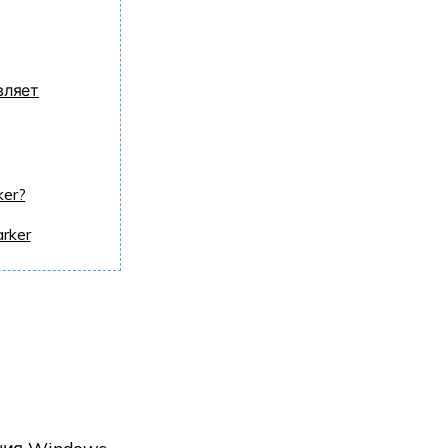
вляет
ker?
rker