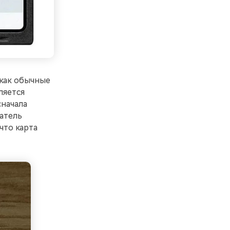
 как обычные
ляется
сначала
атель
что карта