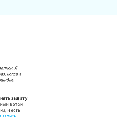
записи. Я
з, когда я
ошибке.
снять защиту
нным в этой
ма, и есть
т записи
.