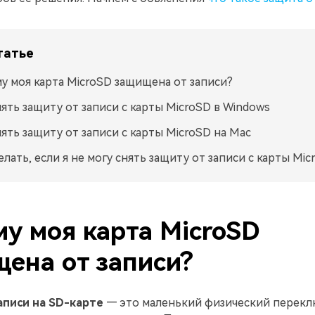
татье
у моя карта MicroSD защищена от записи?
нять защиту от записи с карты MicroSD в Windows
нять защиту от записи с карты MicroSD на Mac
елать, если я не могу снять защиту от записи с карты Mic
у моя карта MicroSD
ена от записи?
аписи на SD-карте
— это маленький физический перекл