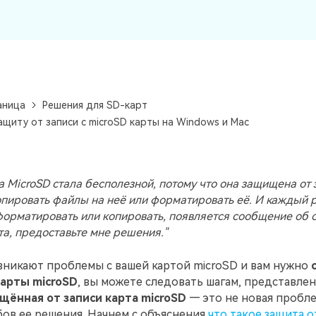
УЗНАЙТЕ ОБО ВСЕХ ФУНКЦИЯХ
аница
Решения для SD-карт
защиту от записи с microSD карты на Windows и Mac
а MicroSD стала бесполезной, потому что она защищена от 
опировать файлы на неё или форматировать её. И каждый ра
орматировать или копировать, появляется сообщение об 
а, предоставьте мне решения."
озникают проблемы с вашей картой microSD и вам нужно
карты microSD
, вы можете следовать шагам, представле
ённая от записи карта microSD
— это не новая пробле
ов ее решения. Начнем с объяснения
что такое защита о