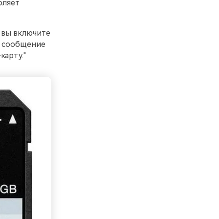
оляет
и вы включите
я сообщение
карту."