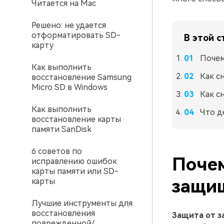
Читается на Mac
Решено: не удается
отформатировать SD-
В этой с
карту
Почем
Как выполнить
Как с
восстановление Samsung
Micro SD в Windows
Как с
Как выполнить
Что д
восстановление карты
памяти SanDisk
6 советов по
Почем
исправлению ошибок
карты памяти или SD-
защищ
карты
Лучшие инструменты для
восстановления
Защита от з
поврежденной/