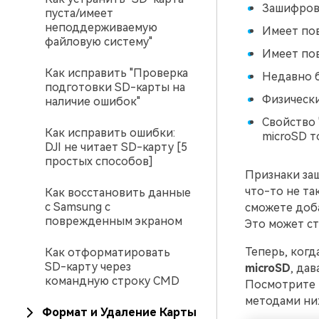
Зашифров
пуста/имеет
неподдерживаемую
Имеет по
файловую систему"
Имеет по
Как исправить "Проверка
Недавно б
подготовки SD-карты на
Физическ
наличие ошибок"
Свойство 
Как исправить ошибки:
microSD т
DJI не читает SD-карту [5
простых способов]
Признаки защ
что-то не та
Как восстановить данные
с Samsung с
сможете доба
поврежденным экраном
Это может ст
Теперь, когд
Как отформатировать
SD-карту через
microSD
, дав
командную строку CMD
Посмотрите 
методами ни
Формат и Удаление Карты