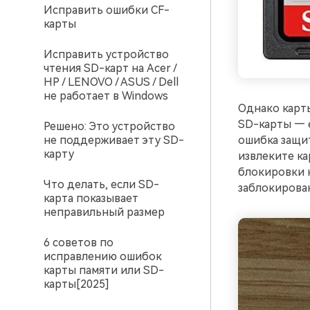
Исправить ошибки CF-
карты
Исправить устройство
чтения SD-карт на Acer /
HP / LENOVO / ASUS / Dell
не работает в Windows
Однако карты
SD-карты — е
Решено: Это устройство
не поддерживает эту SD-
ошибка защит
карту
извлеките ка
блокировки н
Что делать, если SD-
заблокирован
карта показывает
неправильный размер
6 советов по
исправлению ошибок
карты памяти или SD-
карты[2025]