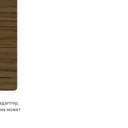
адаптер,
ема может