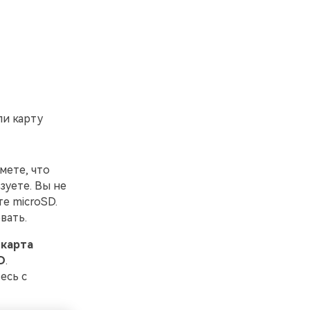
ли карту
мете, что
зуете. Вы не
е microSD.
вать.
 карта
D
.
есь с