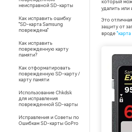
который мож
неисправной SD-карты
удалить или 
Как исправить ошибку
Это отличная
"SD-карта Samsung
защиту от за
повреждена"
вроде
"карта
Как исправить
поврежденную карту
памяти?
Как отформатировать
поврежденную SD-карту /
карту памяти
Использование Chkdsk
для исправления
поврежденной SD-карты
Исправления и Советы по
Ошибкам SD-карты GoPro