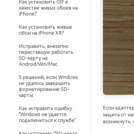
Как установить GIF в
качестве живых обоев на
iPhone?
Как установить живые
обои на iPhone XR?
Исправить, внезапно
переставшую работать
SD-карту на
Android/Win/Mac
5 решений, если Windows
не удалось завершить
форматирование SD-
карты
Если адаптер
Как исправить ошибку
"Windows не удается
защита от за
подключиться к службе"
возникнуть, 
Как устранить "SD-карта