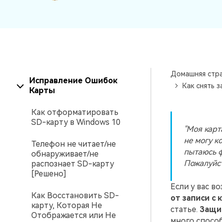
Домашняя стр
Исправление Ошибок
Как снять 
Карты
Как отформатировать
SD-карту в Windows 10
"Моя карт
не могу к
Телефон не читает/не
пытаюсь ф
обнаруживает/не
Пожалуйст
распознает SD-карту
[Решено]
Если у вас в
Как Восстановить SD-
от записи с 
карту, Которая Не
статье.
Защищ
Отображается или Не
много способ