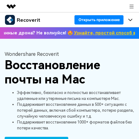
Recoverit
Рекомендуемые продукты
Открыть приложение
Цифровая креативность AIGC
рона? Не волнуйся! 🤩
Узнайте, простой способ восстанов
Продукты
Бизнес
Управление данными
Обзор
Восстановление данных
Особенности
О нас
Wondershare Recoverit
Решения
Восстановление
Восстановление медиафайлов
Восстановление фото/видео/аудио
Новости
Блог
почты на Mac
Решение проблем с файлами
Восстановление документов
Покупка
Другие продукты Recoverit
Помощь
Эффективно, безопасно и полностью восстанавливает
Руководство пользователя
Поддержка
Решение проблем с компьютером
Восстановление с устройств
удаленные или утерянные письма на компьютере Mac.
СКАЧАТЬ БЕСПЛАТНО
Войти
Поддерживает восстановление данных в 500+ ситуациях с
потерей данных, включая сбой компьютера, потерю раздела,
Справочный центр
Решения для устройств хранения данных
случайную человеческую ошибку и т.д.
УЗНАЙТЕ ОБО ВСЕХ ФУНКЦИЯХ
Поддерживает восстановление 1000+ форматов файлов без
Поиск
потери качества.
Решения для резервного копирования