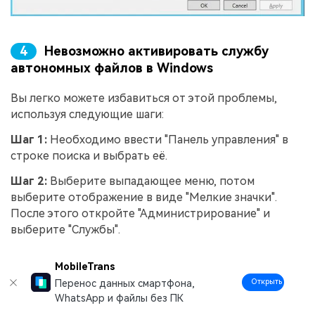
4
Невозможно активировать службу
автономных файлов в Windows
Вы легко можете избавиться от этой проблемы,
используя следующие шаги:
Шаг 1:
Необходимо ввести "Панель управления" в
строке поиска и выбрать её.
Шаг 2:
Выберите выпадающее меню, потом
выберите отображение в виде "Мелкие значки".
После этого откройте "Администрирование" и
выберите "Службы".
Шаг 3:
Найдите службу "Служба автономных
MobileTrans
файлов" и запустите её, нажав правой кнопкой
Открыть
Перенос данных смартфона,
мыши.
WhatsApp и файлы без ПК