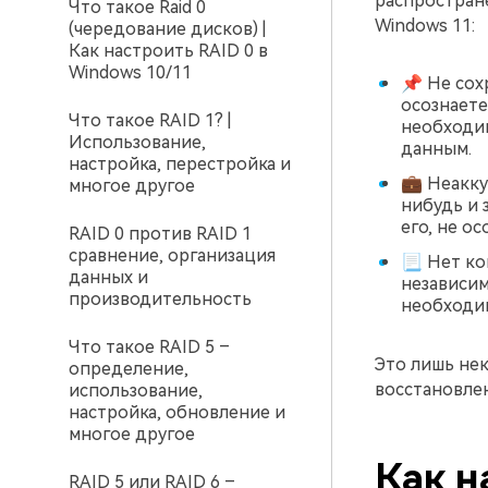
распростран
Что такое Raid 0
Windows 11:
(чередование дисков) |
Как настроить RAID 0 в
Windows 10/11
📌 Не сох
осознаете
Что такое RAID 1? |
необходим
Использование,
данным.
настройка, перестройка и
💼 Неакку
многое другое
нибудь и 
его, не ос
RAID 0 против RAID 1
сравнение, организация
📃 Нет ко
данных и
независим
производительность
необходим
Что такое RAID 5 –
Это лишь не
определение,
восстановлен
использование,
настройка, обновление и
многое другое
Как н
RAID 5 или RAID 6 –