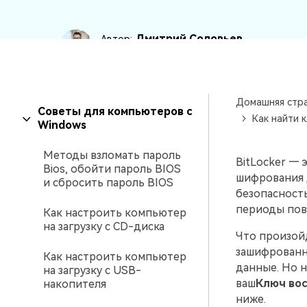
Дмитрий Соловьев
Автор:
22 May, 26 ·
6 min(s)
Домашняя стр
Советы для компьютеров с
Как найти 
Windows
Методы взломать пароль
BitLocker — 
Bios, обойти пароль BIOS
шифрования 
и сбросить пароль BIOS
безопасность
периоды пов
Как настроить компьютер
на загрузку с CD-диска
Что произойд
зашифрованны
Как настроить компьютер
данные. Но н
на загрузку с USB-
ваш
Ключ вос
накопителя
ниже.