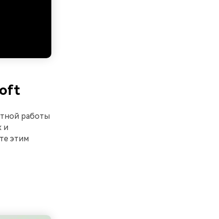
oft
ртной работы
х и
те этим