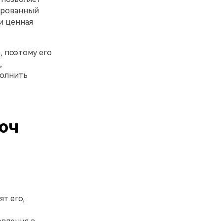
ированный
и ценная
, поэтому его
,
полнить
юч
т его,