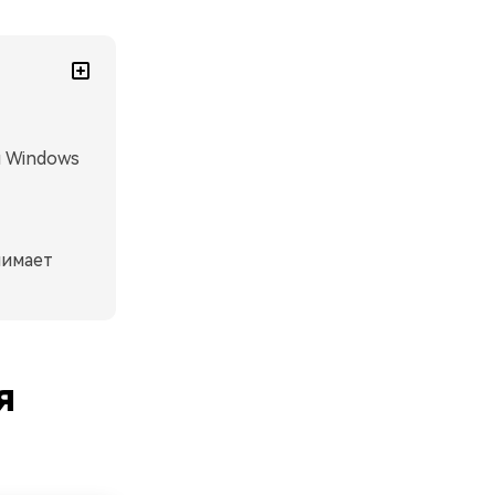
я Windows
нимает
я