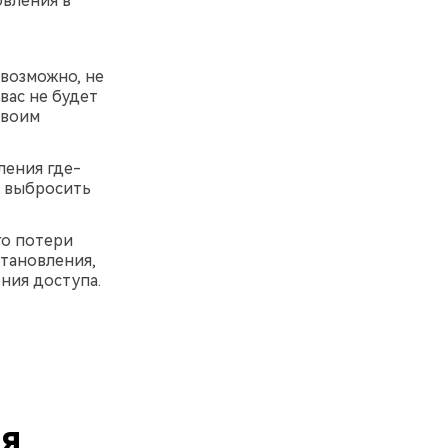
овления в
 возможно, не
вас не будет
своим
ления где-
о выбросить
го потери
становления,
ния доступа.
ия