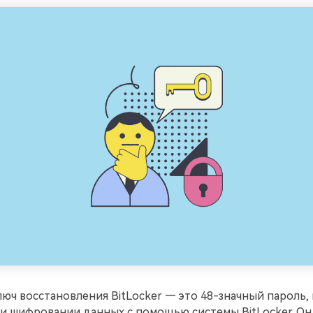
юч восстановления BitLocker — это 48-значный пароль,
и шифровании данных с помощью системы BitLocker. Он