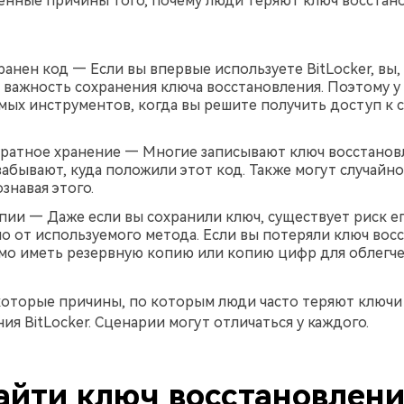
енные причины того, почему люди теряют ключ восстан
ранен код — Если вы впервые используете BitLocker, вы,
 важность сохранения ключа восстановления. Поэтому у 
ых инструментов, когда вы решите получить доступ к 
ратное хранение — Многие записывают ключ восстанов
забывают, куда положили этот код. Также могут случайн
ознавая этого.
пии — Даже если вы сохранили ключ, существует риск е
о от используемого метода. Если вы потеряли ключ вос
о иметь резервную копию или копию цифр для облегче
которые причины, по которым люди часто теряют ключи
ия BitLocker. Сценарии могут отличаться у каждого.
айти ключ восстановлен