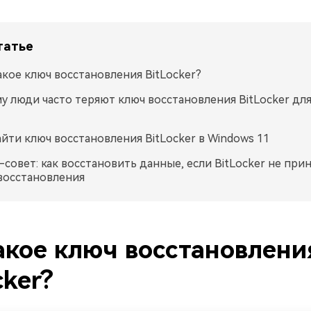
татье
акое ключ восстановления BitLocker?
у люди часто теряют ключ восстановления BitLocker дл
айти ключ восстановления BitLocker в Windows 11
-совет: как восстановить данные, если BitLocker не при
восстановления
акое ключ восстановлени
cker?