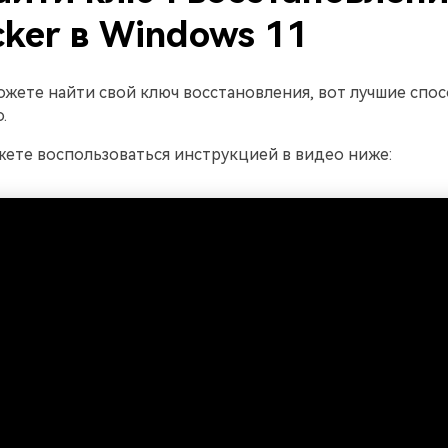
cker в Windows 11
ожете найти свой ключ восстановления, вот лучшие спо
.
ете воспользоваться инструкцией в видео ниже: