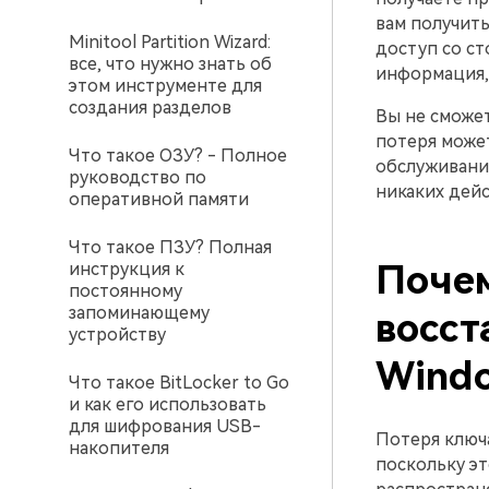
вам получит
Minitool Partition Wizard:
доступ со ст
все, что нужно знать об
информация, 
этом инструменте для
создания разделов
Вы не сможет
потеря может
Что такое ОЗУ? - Полное
обслуживание
руководство по
никаких дейс
оперативной памяти
Что такое ПЗУ? Полная
Почем
инструкция к
постоянному
запоминающему
восст
устройству
Wind
Что такое BitLocker to Go
и как его использовать
для шифрования USB-
Потеря ключа
накопителя
поскольку э