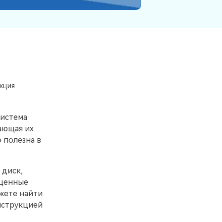
кция
система
ающая их
 полезна в
 диск,
 ценные
жете найти
инструкцией