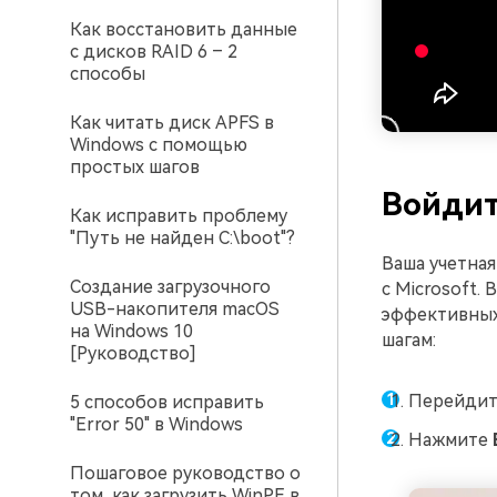
Как восстановить данные
с дисков RAID 6 – 2
способы
Как читать диск APFS в
Windows с помощью
простых шагов
Войдит
Как исправить проблему
"Путь не найден C:\boot"?
Ваша учетная
Создание загрузочного
с Microsoft.
USB-накопителя macOS
эффективных 
на Windows 10
шагам:
[Руководство]
Перейдит
5 способов исправить
"Error 50" в Windows
Нажмите
Пошаговое руководство о
том, как загрузить WinPE в